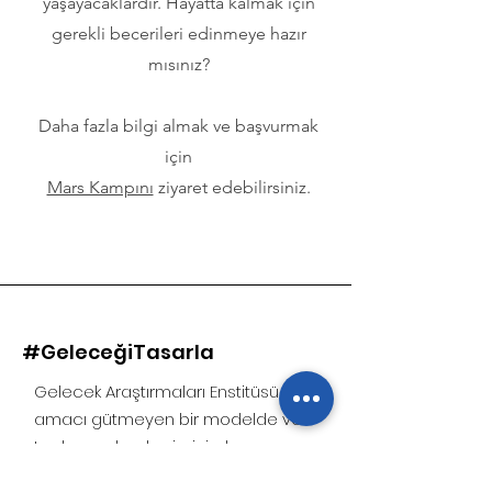
yaşayacaklardır. Hayatta kalmak için
gerekli becerileri edinmeye hazır
mısınız?
Daha fazla bilgi almak ve başvurmak
için
Mars Kampını
ziyaret edebilirsiniz.
#GeleceğiTasarla
Gelecek Araştırmaları Enstitüsü, kâr
amacı gütmeyen bir modelde ve
toplumun her kesiminin, kamunun,
özel sektörün ve sivil toplum