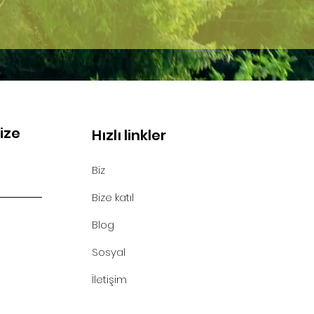
mize
Hızlı linkler
Biz
Bize katıl
Blog
Sosyal
İletişim