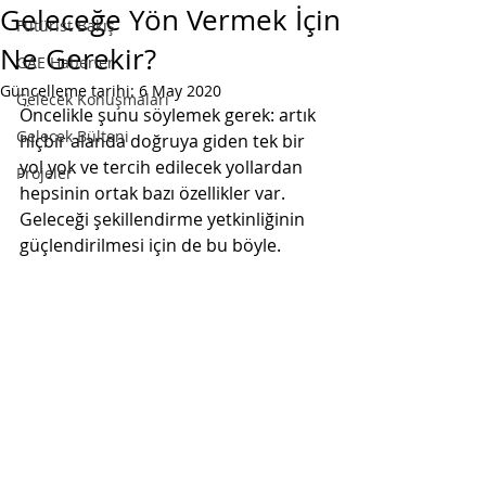
Geleceğe Yön Vermek İçin
Fütürist Bakış
Ne Gerekir?
GAE Haberler
Güncelleme tarihi:
6 May 2020
Gelecek Konuşmaları
Öncelikle şunu söylemek gerek: artık 
Gelecek Bülteni
hiçbir alanda doğruya giden tek bir 
yol yok ve tercih edilecek yollardan 
Projeler
hepsinin ortak bazı özellikler var. 
Geleceği şekillendirme yetkinliğinin 
güçlendirilmesi için de bu böyle.