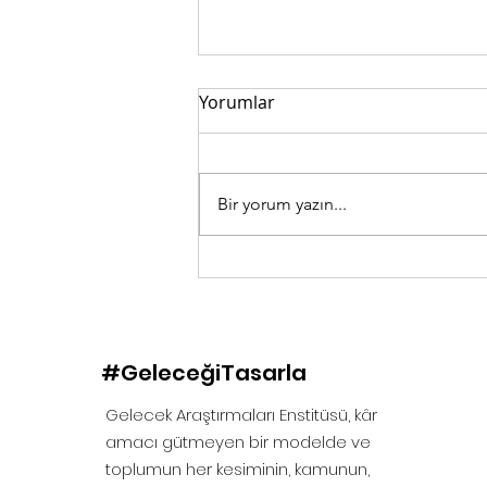
Yorumlar
Bir yorum yazın...
GençZeka’nın İlk Adımı:
Yapay Zeka Yolculuğu
Başladı!
#GeleceğiTasarla
Gelecek Araştırmaları Enstitüsü, kâr
amacı gütmeyen bir modelde ve
toplumun her kesiminin, kamunun,