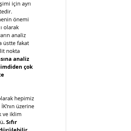
şimi için ayrı 
edir.
nenin önemi 
ı olarak 
arın analiz 
 üstte fakat 
it nokta 
asına analiz 
şimdiden çok 
ce 
olarak hepimiz 
 İK’nın üzerine 
 ve iklim 
lü
. Sıfır 
dürülebilir 