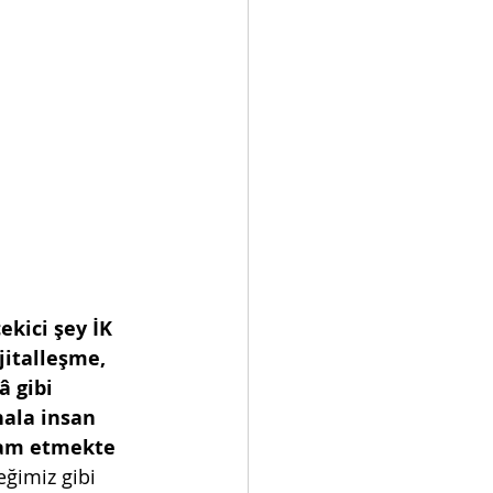
çekici şey İK 
jitalleşme, 
 gibi 
ala insan 
am etmekte 
eğimiz gibi 