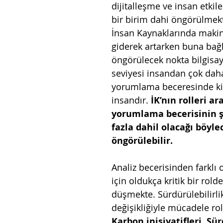
dijitalleşme ve insan etkile
bir birim dahi öngörülmekt
İnsan Kaynaklarında maki
giderek artarken buna bağl
öngörülecek nokta bilgisay
seviyesi insandan çok daha
yorumlama beceresinde kil
insandır. 
İK’nın rolleri ar
yorumlama becerisinin 
fazla dahil olacağı böyle
öngörülebilir.
Analiz becerisinden farklı 
için oldukça kritik bir rolde
düşmekte. Sürdürülebilirlik
değişikliğiyle mücadele ro
Karbon inisiyatifleri, Sür