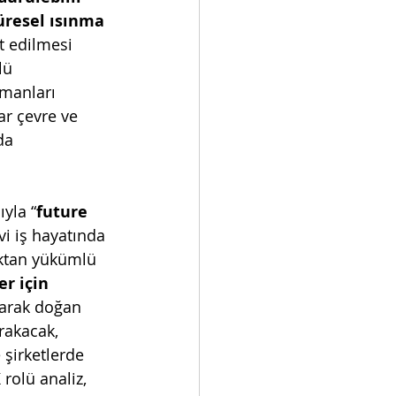
üresel ısınma
t edilmesi 
lü 
zmanları 
lar çevre ve 
da 
ıyla “
future 
vi iş hayatında 
aktan yükümlü 
r için 
larak doğan 
rakacak, 
 şirketlerde 
rolü analiz, 