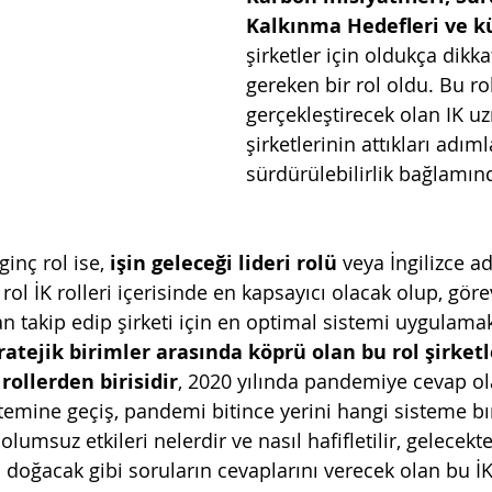
Kalkınma Hedefleri ve k
şirketler için oldukça dikka
gereken bir rol oldu. Bu ro
gerçekleştirecek olan IK u
şirketlerinin attıkları adım
sürdürülebilirlik bağlamın
 
inç rol ise, 
işin geleceği lideri rolü
 veya İngilizce ad
 rol İK rolleri içerisinde en kapsayıcı olacak olup, göre
n takip edip şirketi için en optimal sistemi uygulam
ratejik birimler arasında köprü olan bu rol şirketle
rollerden birisidir
, 2020 yılında pandemiye cevap o
temine geçiş, pandemi bitince yerini hangi sisteme bı
lumsuz etkileri nelerdir ve nasıl hafifletilir, gelecekte
ç doğacak gibi soruların cevaplarını verecek olan bu İK 