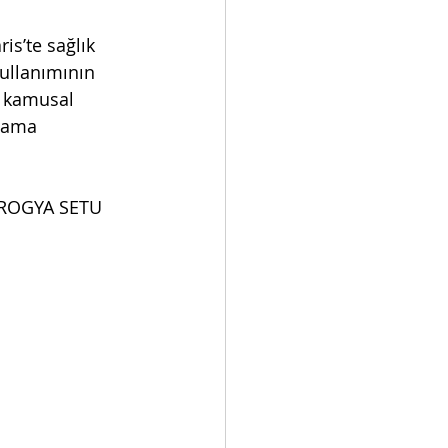
s’te sağlık 
ullanımının 
e kamusal 
lama 
AAROGYA SETU 