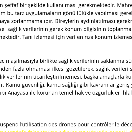
n şeffaf bir şekilde kullanılması gerekmektedir. Mahr
im bu tarz uygulamaların gönüllülükle yapılması gerek
ya zorlanmamalıdır. Bireylerin aydınlatılması gerek
l sağlık verilerinin gerek konum bilgisinin toplanması
ektedir. Tanı izlemesi için verilen rıza konum izlemes
cin aşılmasıyla birlikte sağlık verilerinin saklanma sü
den fazla olmaması ilkesi gözetilerek, sağlık verileri s
lık verilerinin ticarileştirilmemesi, başka amaçlarla ku
r. Kamu güvenliği, kamu sağlığı gibi kavramlar geniş
bi Anayasa ile korunan temel hak ve özgürlükler ihlal
 suspend l’utilisation des drones pour contrôler le dé