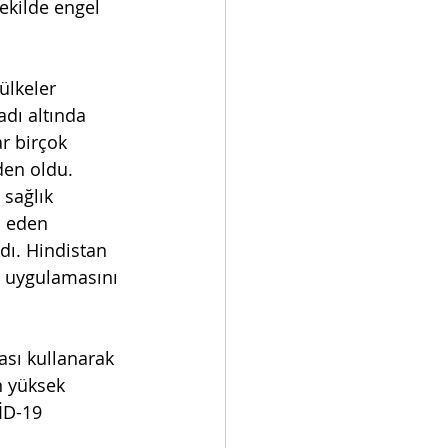
ekilde engel 
ülkeler 
adı altında 
r birçok 
den oldu. 
sağlık 
l eden 
ı. Hindistan 
s uygulamasını 
ası kullanarak 
n yüksek 
İD-19 