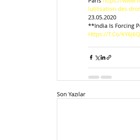
Paris 
https://www.f
lutilisation-des-dr
23.05.2020
**India Is Forcing 
Https://T.Co/KY6
Son Yazılar