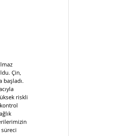
ılmaz 
du. Çin, 
a başladı. 
cıyla 
ksek riskli 
kontrol 
ğlık 
erilerimizin 
 süreci 