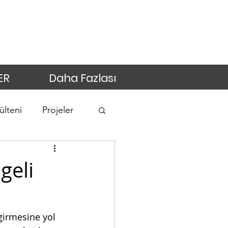
ER
Daha Fazlası
ülteni
Projeler
geli
irmesine yol 