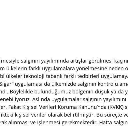
lmesiyle salgının yayılımında artışlar görülmesi kaçın
 ülkelerin farklı uygulamalara yönelmesine neden ol
bi ülkeler teknoloji tabanlı farklı tedbirleri uygulamay
Sığar” uygulaması da ülkemizde salgının kontrolü ama
dı. Böylelikle bulunduğumuz bölgenin düşük ya da yü
enebiliyoruz. Aslında uygulamalar salgının yayılımını 
er. Fakat Kişisel Verileri Koruma Kanunu’nda (KVKK) sa
likteki kişisel veriler olarak belirtilmiştir. Bu süreçte v
arak alınması ve işlenmesi gerekmektedir. Hatta salgın