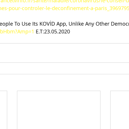
rancetvinfo.fr/sante/maladie/coronavirus/le-conseil-
ones-pour-controler-le-deconfinement-a-paris_396979
People To Use Its KOVİD App, Unlike Any Other Democr
j6QbHbm?Amp=1
 E.T:23.05.2020