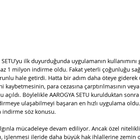
ETU’yu ilk duyurduğunda uygulamanın kullanımını g
 az 1 milyon indirme oldu. Fakat yeterli çoğunluğu s
runlu hale getirdi. Hatta bir adım daha öteye giderek
ni kaybetmesinin, para cezasına çarptırılmasının veya
u açıldı. Böylelikle AAROGYA SETU kurulduktan sonra i
dirmeye ulaşabilmeyi başaran en hızlı uygulama oldu.
a indirme söz konusu. 
gınla mücadeleye devam ediliyor. Ancak özel nitelikli 
ı, işlenmesi ileride daha büyük hak ihlallerine zemin ol