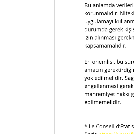
Bu anlamda verileri
korunmalıdır. Nitek
uygulamayı kullanma
durumda gerek kişise
izin alınması gerekm
kapsamamalıdır. 
En önemlisi, bu süre
amacın gerektirdiğin
yok edilmelidir. Sağ
engellenmesi gereki
mahremiyet hakkı gi
edilmemelidir. 
* Le Conseil d’Etat