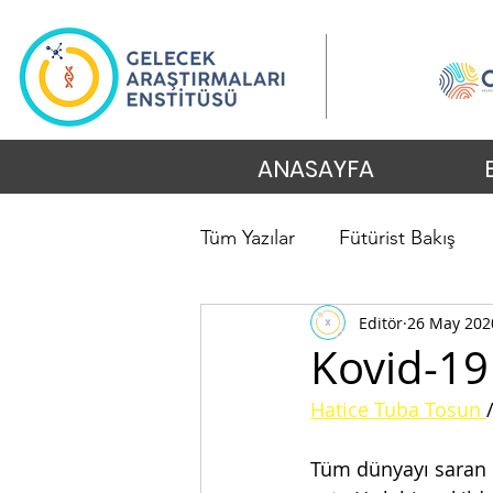
ANASAYFA
Tüm Yazılar
Fütürist Bakış
Editör
26 May 202
Kovid-19
Hatice Tuba Tosun 
Tüm dünyayı saran 