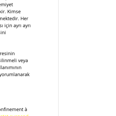
emiyet 
ir. Kimse 
mektedir. Her 
 için ayrı ayrı 
ini 
resinin 
ilinmeli veya 
llanımının 
 yorumlanarak 
 
confinement à 