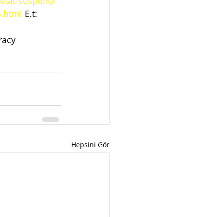
detat-suspend-
5.html
 E.t: 
acy  
Hepsini Gör