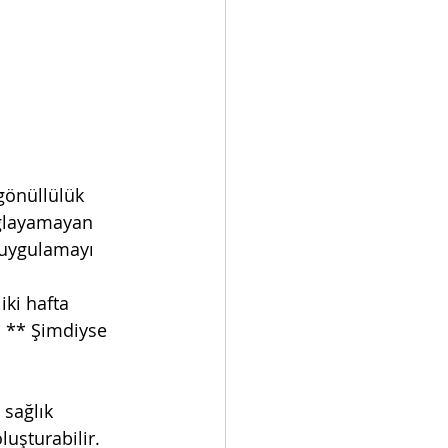
önüllülük 
ağlayamayan 
 uygulamayı 
 
ki hafta 
 ** Şimdiyse 
sağlık 
uşturabilir. 