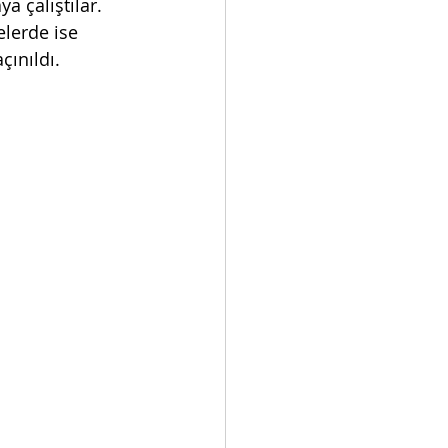
a çalıştılar. 
elerde ise 
ınıldı. 